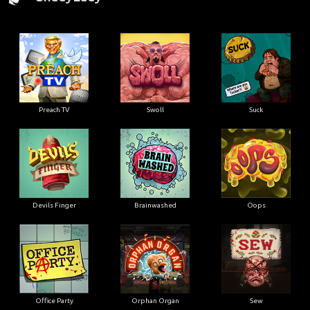
Preach TV
Swoll
Suck
Devils Finger
Brainwashed
Oops
Office Party
Orphan Organ
Sew