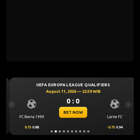
UEFA EUROPA LEAGUE QUALIFIERS
August 11, 2026 — 22:59 WIB
0 : 0
Previous
Next
BET NOW
FC Iberia 1999
Larne FC
0.75
0.88
-0.75
0.94