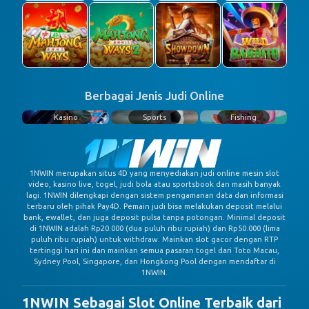
Berbagai Jenis Judi Online
Kasino
Sports
Fishing
1NWIN merupakan situs 4D yang menyediakan judi online mesin slot
video, kasino live, togel, judi bola atau sportsbook dan masih banyak
lagi. 1NWIN dilengkapi dengan sistem pengamanan data dan informasi
terbaru oleh pihak Pay4D. Pemain judi bisa melakukan deposit melalui
bank, ewallet, dan juga deposit pulsa tanpa potongan. Minimal deposit
di 1NWIN adalah Rp20.000 (dua puluh ribu rupiah) dan Rp50.000 (lima
puluh ribu rupiah) untuk withdraw. Mainkan slot gacor dengan RTP
tertinggi hari ini dan mainkan semua pasaran togel dari Toto Macau,
Sydney Pool, Singapore, dan Hongkong Pool dengan mendaftar di
1NWIN.
1NWIN Sebagai Slot Online Terbaik dari