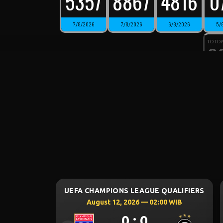
5357
8867
4816
0
7/8/2026
7/8/2026
6/8/2026
5/
TOTO
3
6/
S LEAGUE QUALIFIERS
UEFA CHAMPIONS LEAGUE QUALI
 2026 — 01:30 WIB
August 12, 2026 — 01:15 WIB
0 : 0
0 : 0