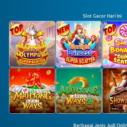
Slot Gacor Hari Ini
Berbagai Jenis Judi Onli