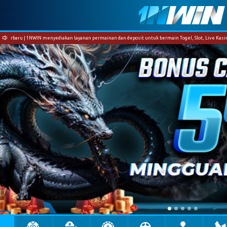
WIN menyediakan layanan permainan dan deposit untuk bermain Togel, Slot, Live Kasino, Tembak Ikan 