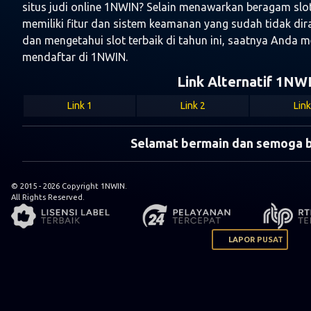
para pemainnya. Setiap 1NWIN slot menawarkan tema me
situs judi online 1NWIN? Selain menawarkan beragam slo
menawan serta berbagai fitur bonus yang meningkatkan
memiliki fitur dan sistem keamanan yang sudah tidak d
memastikan akses tanpa hambatan, 1NWIN menyediakan 1
dan mengetahui slot terbaik di tahun ini, saatnya Anda
diandalkan oleh para pemain. 1NWIN link alternatif ini
mendaftar di 1NWIN.
situs tanpa kesulitan, terutama jika ada kendala teknis a
Link Alternatif 1NW
Anda. Dengan 1NWIN link alternatif, pemain dapat meni
kapan saja, di mana saja, tanpa harus khawatir terputus 
Link 1
Link 2
Link
Selain itu,
1NWIN
menawarkan berbagai promosi dan bonu
Selamat bermain dan semoga 
melalui 1NWIN link alternatif. Baik itu bonus deposit, put
semua bisa Anda dapatkan dengan bermain di 1NWIN slo
slot sangat berbeda karena permainan ini dirancang un
© 2015 - 2026 Copyright 1NWIN.
sekaligus peluang menang yang besar. Dengan 1NWIN link 
All Rights Reserved.
favorit Anda tidak pernah semudah ini. Anda bisa menikm
yang selalu diperbarui dengan game-game terbaru dan fitur
LAPOR PUSAT
1NWIN terus berupaya memberikan pengalaman bermain 
bagi semua pemainnya. 1NWIN link alternatif adalah sol
kendala akses, memungkinkan mereka tetap terhubung 
memainkan 1NWIN slot tanpa hambatan. 1NWIN juga me