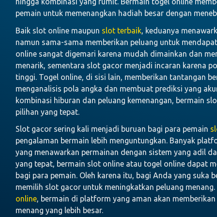
hingga kombinasi yang rumit. Bermain togel online mem
pemain untuk memenangkan hadiah besar dengan meneba
Baik slot online maupun
slot terbaik
, keduanya menawark
namun sama-sama memberikan peluang untuk mendapatka
online sangat digemari karena mudah dimainkan dan me
menarik, sementara slot gacor menjadi incaran karena p
tinggi. Togel online, di sisi lain, memberikan tantangan 
menganalisis pola angka dan membuat prediksi yang akur
kombinasi hiburan dan peluang kemenangan, bermain slot
pilihan yang tepat.
Slot gacor sering kali menjadi buruan bagi para pemain
sl
pengalaman bermain lebih menguntungkan. Banyak platfor
yang menawarkan permainan dengan sistem yang adil dan
yang tepat, bermain slot online atau togel online dapat
bagi para pemain. Oleh karena itu, bagi Anda yang suka b
memilih slot gacor untuk meningkatkan peluang menang
online
, bermain di platform yang aman akan memberikan
menang yang lebih besar.