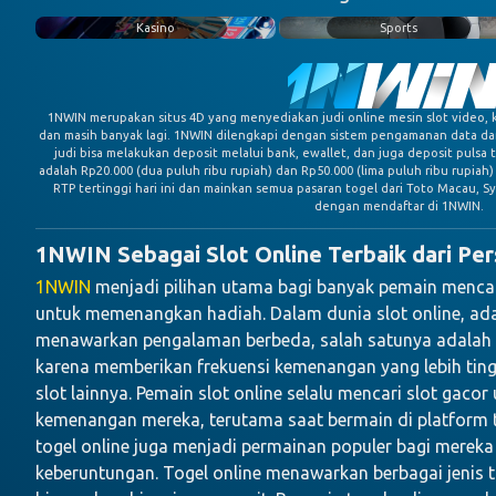
Kasino
Sports
1NWIN merupakan situs 4D yang menyediakan judi online mesin slot video, ka
dan masih banyak lagi. 1NWIN dilengkapi dengan sistem pengamanan data dan
judi bisa melakukan deposit melalui bank, ewallet, dan juga deposit pulsa
adalah Rp20.000 (dua puluh ribu rupiah) dan Rp50.000 (lima puluh ribu rupia
RTP tertinggi hari ini dan mainkan semua pasaran togel dari Toto Macau, 
dengan mendaftar di 1NWIN.
1NWIN Sebagai Slot Online Terbaik dari Pe
1NWIN
menjadi pilihan utama bagi banyak pemain mencar
untuk memenangkan hadiah. Dalam dunia slot online, ad
menawarkan pengalaman berbeda, salah satunya adalah sl
karena memberikan frekuensi kemenangan yang lebih ting
slot lainnya. Pemain slot online selalu mencari slot gac
kemenangan mereka, terutama saat bermain di platform ter
togel online juga menjadi permainan populer bagi merek
keberuntungan. Togel online menawarkan berbagai jenis t