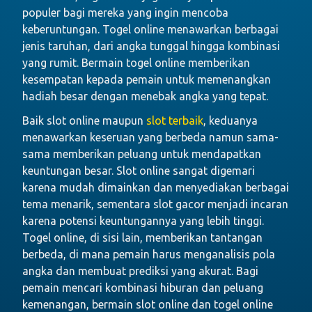
populer bagi mereka yang ingin mencoba
keberuntungan. Togel online menawarkan berbagai
jenis taruhan, dari angka tunggal hingga kombinasi
yang rumit. Bermain togel online memberikan
kesempatan kepada pemain untuk memenangkan
hadiah besar dengan menebak angka yang tepat.
Baik slot online maupun
slot terbaik
, keduanya
menawarkan keseruan yang berbeda namun sama-
sama memberikan peluang untuk mendapatkan
keuntungan besar. Slot online sangat digemari
karena mudah dimainkan dan menyediakan berbagai
tema menarik, sementara slot gacor menjadi incaran
karena potensi keuntungannya yang lebih tinggi.
Togel online, di sisi lain, memberikan tantangan
berbeda, di mana pemain harus menganalisis pola
angka dan membuat prediksi yang akurat. Bagi
pemain mencari kombinasi hiburan dan peluang
kemenangan, bermain slot online dan togel online