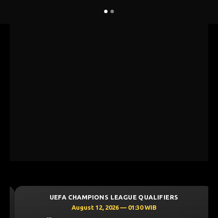
UEFA CHAMPIONS LEAGUE QUALIFIERS
August 12, 2026 — 01:30 WIB