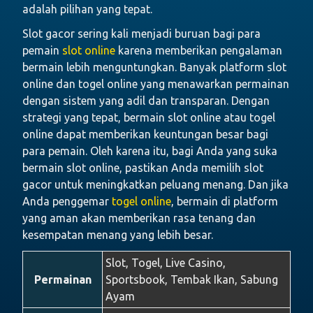
adalah pilihan yang tepat.
Slot gacor sering kali menjadi buruan bagi para
pemain
slot online
karena memberikan pengalaman
bermain lebih menguntungkan. Banyak platform slot
online dan togel online yang menawarkan permainan
dengan sistem yang adil dan transparan. Dengan
strategi yang tepat, bermain slot online atau togel
online dapat memberikan keuntungan besar bagi
para pemain. Oleh karena itu, bagi Anda yang suka
bermain slot online, pastikan Anda memilih slot
gacor untuk meningkatkan peluang menang. Dan jika
Anda penggemar
togel online
, bermain di platform
yang aman akan memberikan rasa tenang dan
kesempatan menang yang lebih besar.
Slot, Togel, Live Casino,
Permainan
Sportsbook, Tembak Ikan, Sabung
Ayam