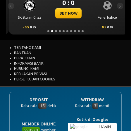
0 : 0
Previous
Next
BET NOW
SK Sturm Graz
Fenerbahce
-0.5
0.95
0.5
0.87
TENTANG KAMI
BANTUAN
PERATURAN
INFORMASI BANK
HUBUNGI KAMI
KEBIJAKAN PRIVASI
PERSETUJUAN COOKIES
DEPOSIT
WITHDRAW
Rata-rata
15
detik
Rata-rata
3
menit
Ketik di Google:
MEMBER ONLINE
1NWIN
598520
member