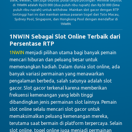
bank, ewallet, dan juga deposit pulsa tanpa potongan. Minimal deposit
di 1NWIN adalah Rp20.000 (dua puluh ribu rupiah) dan Rp50.000 (lima
puluh ribu rupiah) untuk withdraw. Mainkan slot gacor dengan RTP
tertinggi hari ini dan mainkan semua pasaran togel dari Toto Macau,
Sydney Pool, Singapore, dan Hongkong Pool dengan mendaftar di
1NWIN.
1NWIN Sebagai Slot Online Terbaik dari
Persentase RTP
1NWIN
menjadi pilihan utama bagi banyak pemain
mencari hiburan dan peluang besar untuk
memenangkan hadiah. Dalam dunia slot online, ada
banyak variasi permainan yang menawarkan
pengalaman berbeda, salah satunya adalah slot
gacor. Slot gacor terkenal karena memberikan
frekuensi kemenangan yang lebih tinggi
dibandingkan jenis permainan slot lainnya. Pemain
slot online selalu mencari slot gacor untuk
memaksimalkan peluang kemenangan mereka,
terutama saat bermain di platform terpercaya. Selain
slot online, togel online juga menjadi permainan