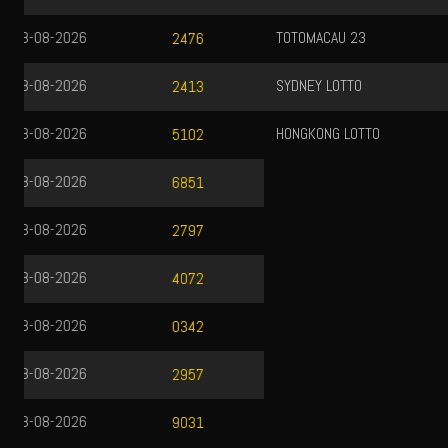
TOTOMACAU 23
08-08-2026
SYDNEY LOTTO
08-08-2026
HONGKONG LOTTO
08-08-2026