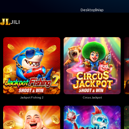
Desktop
Wap
JILI
Jackpot Fishing 2
Circus Jackpot