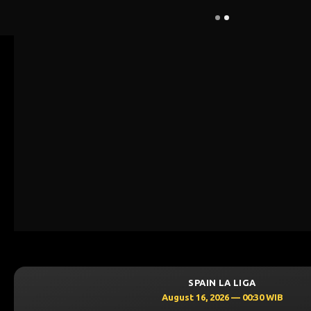
SPAIN LA LIGA
August 16, 2026 — 00:30 WIB