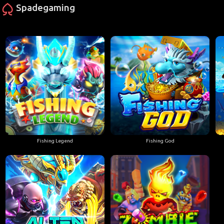
Spadegaming
Fishing Legend
Fishing God