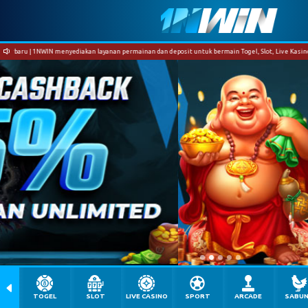
yediakan layanan permainan dan deposit untuk bermain Togel, Slot, Live Kasino, Tembak Ikan dan Spo
TOGEL
SLOT
LIVE CASINO
SPORT
ARCADE
SABU