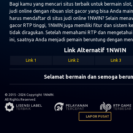
ingin merasakan pengalaman bermain terbaik. Di 1NWIN,
Bagi kamu yang mencari situs terbaik untuk bermain slot
menemukan berbagai pilihan
1NWIN slot
yang dirancang 
judi online dengan ribuan slot gacor yang bisa Anda ma
hiburan dan keuntungan besar bagi para pemainnya. Seti
harus mendaftar di situs judi online 1NWIN? Selain men
menawarkan tema menarik dengan grafis yang menawan se
gacor RTP tinggi, 1NWIN juga memiliki fitur dan sistem
bonus yang meningkatkan peluang menang Anda. Untuk 
tidak diragukan. Setelah memahami RTP dan mengetahui s
tanpa hambatan, 1NWIN menyediakan 1NWIN link alternat
ini, saatnya Anda menjadi pemain beruntung dengan men
diandalkan oleh para pemain. 1NWIN link alternatif ini
Link Alternatif 1NWIN
mengakses situs tanpa kesulitan, terutama jika ada kenda
pemblokiran situs di wilayah Anda. Dengan 1NWIN link alt
Link 1
Link 2
Link 3
menikmati permainan 1NWIN slot kapan saja, di mana saj
khawatir terputus dari permainan favorit mereka.
Selamat bermain dan semoga berun
Selain itu,
1NWIN
menawarkan berbagai promosi dan bonu
diakses melalui 1NWIN link alternatif. Baik itu bonus depos
© 2015 - 2026 Copyright 1NWIN.
atau hadiah jackpot, semua bisa Anda dapatkan dengan
All Rights Reserved.
slot. Pengalaman bermain di 1NWIN slot sangat berbeda 
dirancang untuk memberikan kesenangan sekaligus pelu
LAPOR PUSAT
besar. Dengan 1NWIN link alternatif, akses ke permainan 
pernah semudah ini. Anda bisa menikmati berbagai varia