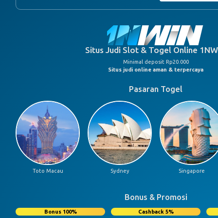
Situs Judi Slot & Togel Online 1N
Minimal deposit Rp20.000
Situs judi online aman & terpercaya
Pasaran Togel
Toto Macau
Sydney
Singapore
Bonus & Promosi
Bonus 100%
Cashback 5%