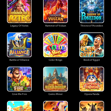
Legacy Of Aztec
Hammer of Vulcan
Throne of Poseidon
Battle of Alliance
Color Bingo
Book of Egypt
Give Me Fire
Gems Miner
Opera Panda