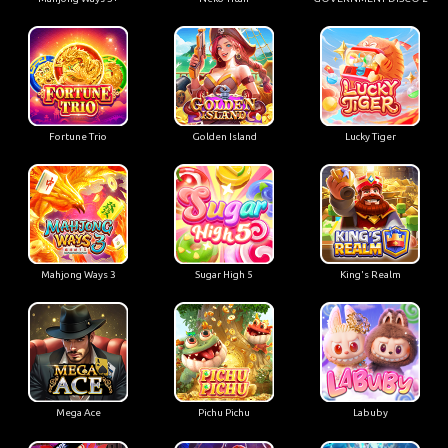
Fortune Trio
Golden Island
Lucky Tiger
Mahjong Ways 3
Sugar High 5
King's Realm
Mega Ace
Pichu Pichu
Labuby