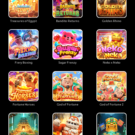
Treasures of Egypt
Bandito Returns
Golden Rhino
Fiery Boxing
Sugar Frenzy
Neko x Neko
Fortune Horses
God of Fortune
God of Fortune 2