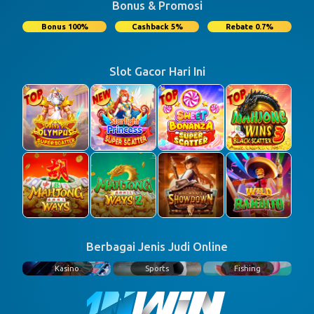
Bonus & Promosi
Bonus 100%
Cashback 5%
Rebate 0.7%
Slot Gacor Hari Ini
Berbagai Jenis Judi Online
Kasino
Sports
Fishing