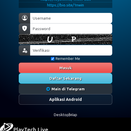
https://bio.site/1nwin
Remember Me
Masuk
Daftar Sekarang
Main di Telegram
Aplikasi Android
Desktop
Wap
PlayTech Live