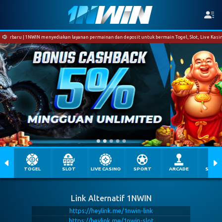
1NWIN menyediakan layanan permainan dan deposit untuk bermain Togel, Slot, Live Kasino, Tembak Ika
TOGEL
SLOT
LIVE CASINO
SPORT
ARCADE
SABU
Link Alternatif 1NWIN
https://heylink.me/1nwin-link
https://heylink.me/1nwin-slot