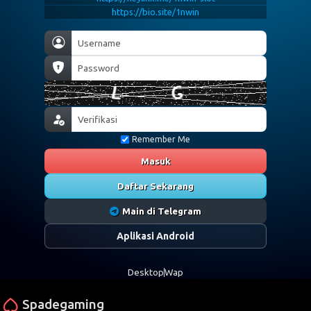
https://bio.site/1nwin
Remember Me
Masuk
Daftar Sekarang
Main di Telegram
Aplikasi Android
Desktop
Wap
Spadegaming