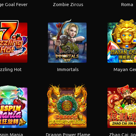
e Goal Fever
Zombie Zircus
Roma
izzling Hot
Immortals
Mayan Ge
spin Mania
Dragon Power Flame
Zhao Cai Ji