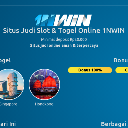
Situs Judi Slot & Togel Online 1NWIN
Minimal deposit Rp20.000
Situs judi online aman & terpercaya
ull Street
Wild Watermelon
Trick Or Tr
ogel
Bonu
Bonus 100%
C
Singapore
Hongkong
ri Ini
Berbagai 
ains Treasure
Captain's Treasure
Witch's B