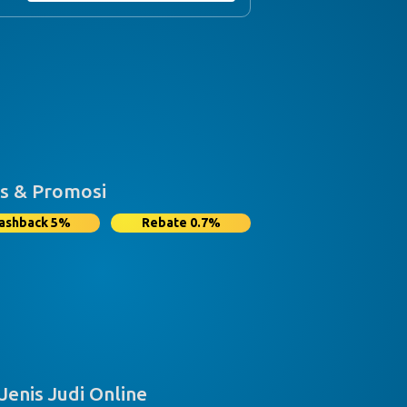
eat
Third Prince's
s & Promosi
Journey
ashback 5%
Rebate 0.7%
Jenis Judi Online
rew
Cluster Mania