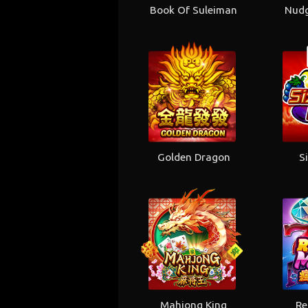
Book Of Suleiman
Nudg
Golden Dragon
S
Mahjong King
Re