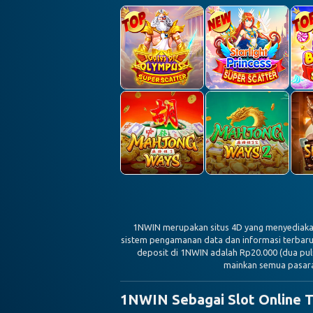
Tsai Shen's Gift
T
1NWIN merupakan situs 4D yang menyediakan j
sistem pengamanan data dan informasi terbaru o
deposit di 1NWIN adalah Rp20.000 (dua puluh
mainkan semua pasara
1NWIN Sebagai Slot Online T