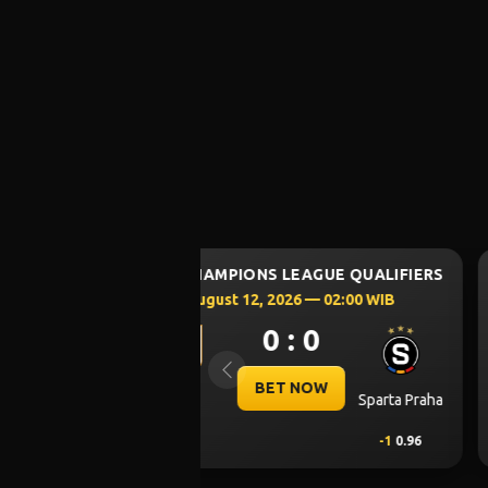
Super Seven Seas
G
U
UEFA CHAMPIONS LEAGUE QUALIF
August 11, 2026 — 22:59 WIB
0 : 0
Previous
BET NOW
Union 
Bodo Glimt
Gill
0.75
0.82
-0.75
Fortune Clover 40
Hea