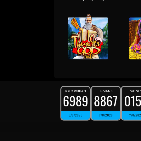
Thunder God
Sc
TOTO WUHAN
HK SIANG
SYDNE
6989
8867
01
8/8/2026
7/8/2026
7/8/20
Ong Bak 2
Zo