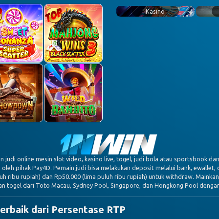
Pro
Kasino
igers Lair
Dragon's Realm
Pharaoh's 
udi online mesin slot video, kasino live, togel, judi bola atau sportsbook da
leh pihak Pay4D. Pemain judi bisa melakukan deposit melalui bank, ewallet,
 ribu rupiah) dan Rp50.000 (lima puluh ribu rupiah) untuk withdraw. Mainkan 
n togel dari Toto Macau, Sydney Pool, Singapore, dan Hongkong Pool denga
erbaik dari Persentase RTP