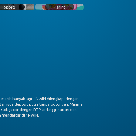
Sports
Fishing
Tomb
Buccaneer Deluxe
n masih banyak lagi. 1NWIN dilengkapi dengan
 dan juga deposit pulsa tanpa potongan. Minimal
slot gacor dengan RTP tertinggi hari ini dan
n mendaftar di 1NWIN.